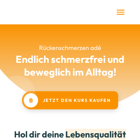
Rückenschmerzen adé
Endlich schmerzfrei und
beweglich im Alltag!
JETZT DEN KURS KAUFEN
Hol dir deine
Lebensqualität