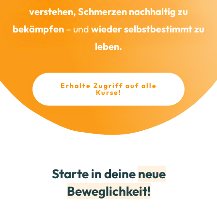
verstehen, Schmerzen nachhaltig zu
bekämpfen
– und
wieder selbstbestimmt zu
leben.
Erhalte Zugriff au
f alle
Kurse!
Starte in deine
neue
Beweglichkeit!