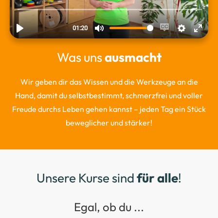
Was uns
ausmacht
Wir geben dir das Wissen und die Werkzeuge an die
Hand, damit du selbstbestimmt, schmerzfrei und voller
Freude durchs Leben gehen kannst – jeden Tag ein Stück
beweglicher und stärker!
Unsere Kurse sind
für alle
!
Egal, ob du ...